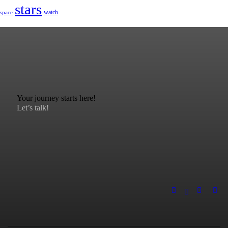
stars
watch
space
Your journey starts here!
Let’s talk!