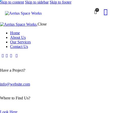
Skip to content
Skip to sidebar
Skip to footer
0
Close
Home
About Us
Our Services
Contact Us
Have a Project?
info@website.com
Where to Find Us?
Look Here