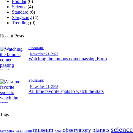
Popular
(6)
Science
(4)
Standard
(6)
Stargazing
(4)
Trending
(9)
Recent Posts
STANDARD
November 21, 2023
Watching the famous comet passing Earth
STANDARD
November 21, 2023
All-time favorite spots to watch the stars
Tags
science
museum
observatory
planets
earth
moon
astronomy
news