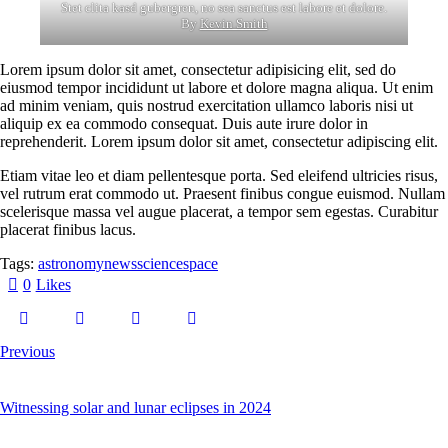
Stet clita kasd gubergren, no sea sanctus est labore et dolore.
By
Kevin Smith
Lorem ipsum dolor sit amet, consectetur adipisicing elit, sed do
eiusmod tempor incididunt ut labore et dolore magna aliqua. Ut enim
ad minim veniam, quis nostrud exercitation ullamco laboris nisi ut
aliquip ex ea commodo consequat. Duis aute irure dolor in
reprehenderit. Lorem ipsum dolor sit amet, consectetur adipiscing elit.
Etiam vitae leo et diam pellentesque porta. Sed eleifend ultricies risus,
vel rutrum erat commodo ut. Praesent finibus congue euismod. Nullam
scelerisque massa vel augue placerat, a tempor sem egestas. Curabitur
placerat finibus lacus.
Tags:
astronomy
news
science
space
0
Likes
Previous
Witnessing solar and lunar eclipses in 2024