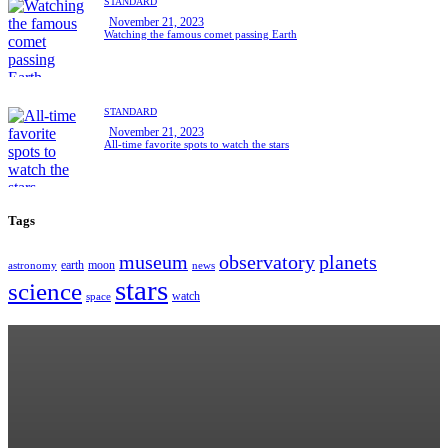
STANDARD
November 21, 2023
Watching the famous comet passing Earth
STANDARD
November 21, 2023
All-time favorite spots to watch the stars
Tags
museum
observatory
planets
earth
moon
astronomy
news
stars
science
watch
space