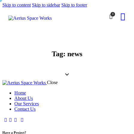
Skip to content
Skip to sidebar
Skip to footer
0
Tag: news
Close
Home
About Us
Our Services
Contact Us
Have a Project?