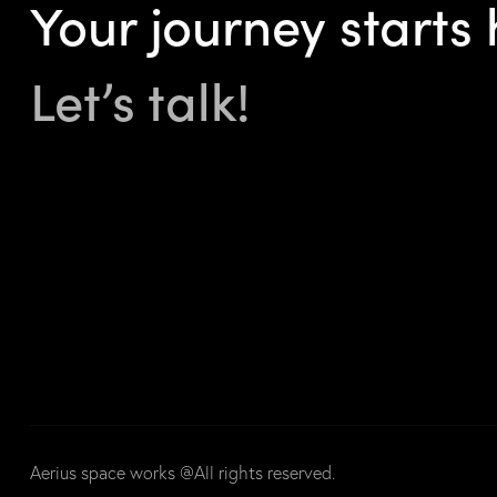
Your journey starts 
Let’s talk!
Aerius space works @All rights reserved.