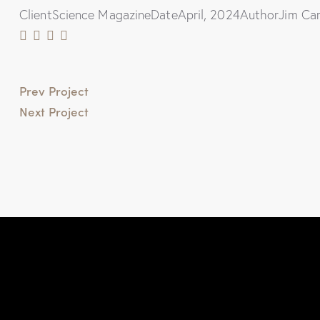
Client
Science Magazine
Date
April, 2024
Author
Jim Car
Prev Project
Next Project